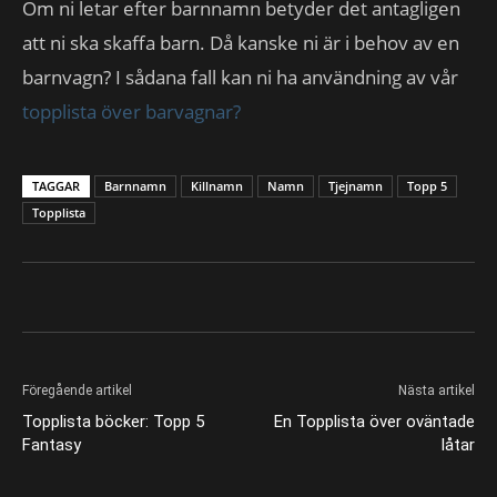
Om ni letar efter barnnamn betyder det antagligen
att ni ska skaffa barn. Då kanske ni är i behov av en
barnvagn? I sådana fall kan ni ha användning av vår
topplista över barvagnar?
TAGGAR
Barnnamn
Killnamn
Namn
Tjejnamn
Topp 5
Topplista
Föregående artikel
Nästa artikel
Topplista böcker: Topp 5
En Topplista över oväntade
Fantasy
låtar