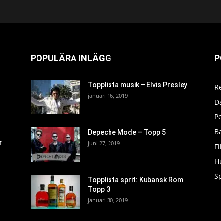
POPULÄRA INLÄGG
P
Topplista musik – Elvis Presley
R
januari 16, 2019
D
P
Ba
Depeche Mode – Topp 5
r
juni 27, 2019
F
H
S
Topplista sprit: Kubansk Rom
Topp 3
januari 30, 2019