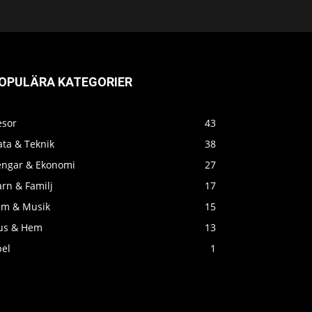
OPULÄRA KATEGORIER
esor
43
ata & Teknik
38
engar & Ekonomi
27
rn & Familj
17
ilm & Musik
15
us & Hem
13
pel
1