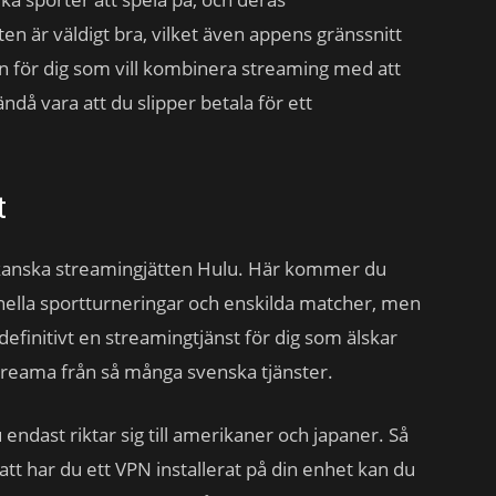
eten är väldigt bra, vilket även appens gränssnitt
en för dig som vill kombinera streaming med att
ändå vara att du slipper betala för ett
t
rikanska streamingjätten Hulu. Här kommer du
onella sportturneringar och enskilda matcher, men
efinitivt en streamingtjänst för dig som älskar
streama från så många svenska tjänster.
ndast riktar sig till amerikaner och japaner. Så
 att har du ett VPN installerat på din enhet kan du