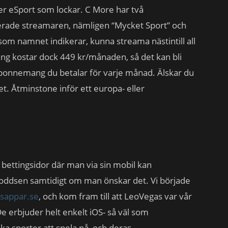
ller eSport som lockar. C More har två
rade streamaren, nämligen “Mycket Sport” och
som namnet indikerar, kunna streama nästintill all
ng kostar dock 449 kr/månaden, så det kan bli
 abonnemang du betalar för varje månad. Älskar du
et. Åtminstone inför ett europa- eller
bettingsidor där man via sin mobil kan
oddsen samtidigt om man önskar det. Vi började
sappar.se
, och kom fram till att LeoVegas var vår
e erbjuder helt enkelt iOS- så väl som
ika sporter att spela på, och deras