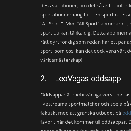
dess variationer, om det så är fotboll e
sportabonnemang för den sportintresse
“All Sport”. Med “All Sport” kommer du, 
sport du kan tänka dig. Detta abonnema
rätt dyrt för dig som redan har ett par
sport, som oss, kan det dock vara värt d
världsmästerskap!
2. LeoVegas oddsapp
Oddsappar är mobilvänliga versioner av 
livestreama sportmatcher och spela på 
faktiskt med att granska utbudet på
odd
favorit när det kommer till oddsappar. D
Androidägare ett fantastiskt utbud av ol