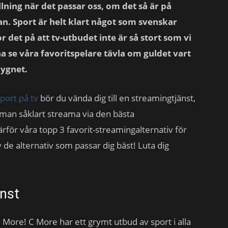
lning när det passar oss, om det så är på
an. Sport är helt klart något som svenskar
 det på att tv-utbudet inte är så stort som vi
na se våra favoritspelare tävla om guldet vart
dygnet.
port på tv
bör du vända dig till en streamingtjänst,
 man såklart streama via den bästa
ärför våra topp 3 favorit-streamingalternativ för
 av de alternativ som passar dig bäst! Luta dig
nst
 More! C More har ett grymt utbud av sport i alla