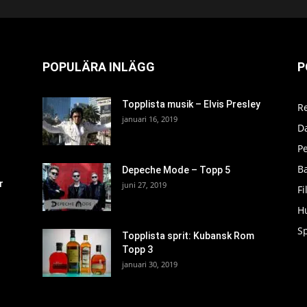
POPULÄRA INLÄGG
P
Topplista musik – Elvis Presley
R
januari 16, 2019
D
P
Ba
Depeche Mode – Topp 5
r
juni 27, 2019
F
H
S
Topplista sprit: Kubansk Rom
Topp 3
januari 30, 2019