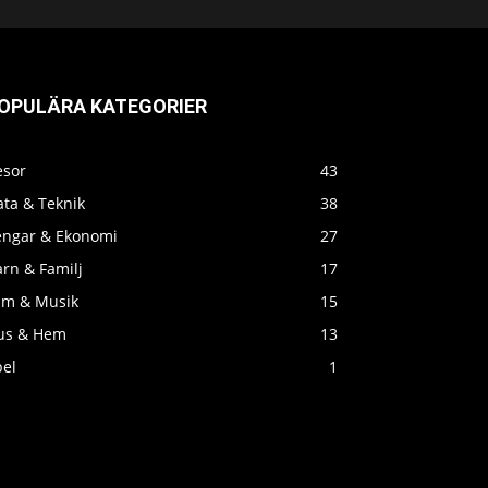
OPULÄRA KATEGORIER
esor
43
ata & Teknik
38
engar & Ekonomi
27
rn & Familj
17
ilm & Musik
15
us & Hem
13
pel
1