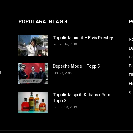
POPULÄRA INLÄGG
P
Topplista musik – Elvis Presley
R
januari 16, 2019
D
P
Ba
Depeche Mode – Topp 5
r
juni 27, 2019
F
H
S
Topplista sprit: Kubansk Rom
Topp 3
januari 30, 2019