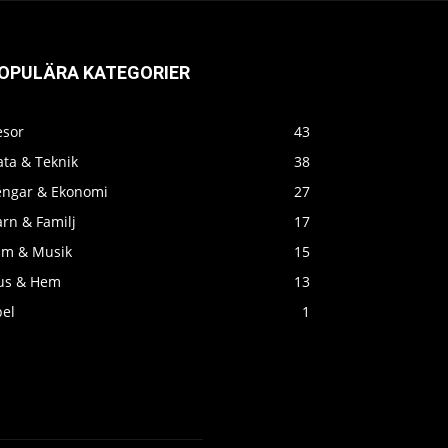
OPULÄRA KATEGORIER
esor
43
ata & Teknik
38
engar & Ekonomi
27
rn & Familj
17
ilm & Musik
15
us & Hem
13
pel
1