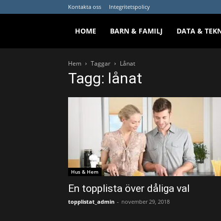
Kontakta oss
Integritetspolicy
HOME
BARN & FAMILJ
DATA & TEK
Hem
Taggar
Lånat
Tagg: lånat
Hus & Hem
En topplista över dåliga val
topplistat_admin
-
november 29, 2018