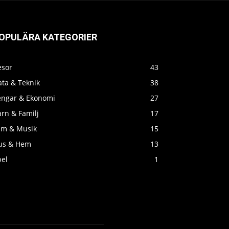
OPULÄRA KATEGORIER
esor
43
ata & Teknik
38
engar & Ekonomi
27
rn & Familj
17
ilm & Musik
15
us & Hem
13
pel
1