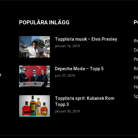
POPULÄRA INLÄGG
P
Topplista musik – Elvis Presley
R
januari 16, 2019
D
P
Ba
Depeche Mode – Topp 5
r
juni 27, 2019
F
H
S
Topplista sprit: Kubansk Rom
Topp 3
januari 30, 2019