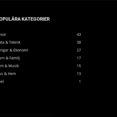
OPULÄRA KATEGORIER
esor
43
ata & Teknik
38
engar & Ekonomi
27
rn & Familj
17
ilm & Musik
15
us & Hem
13
pel
1