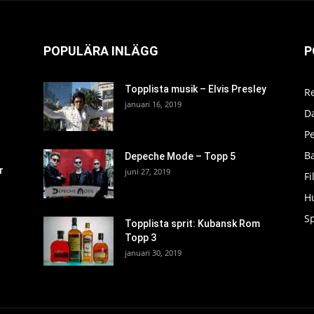
POPULÄRA INLÄGG
P
Topplista musik – Elvis Presley
R
januari 16, 2019
D
P
Ba
Depeche Mode – Topp 5
r
juni 27, 2019
F
H
S
Topplista sprit: Kubansk Rom
Topp 3
januari 30, 2019